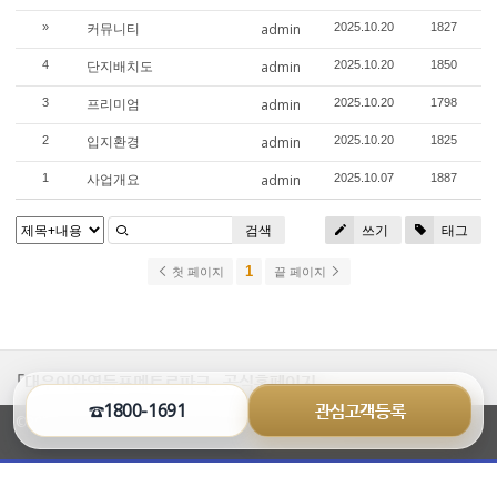
커뮤니티
»
admin
2025.10.20
1827
단지배치도
4
admin
2025.10.20
1850
프리미엄
3
admin
2025.10.20
1798
입지환경
2
admin
2025.10.20
1825
사업개요
1
admin
2025.10.07
1887
검색
쓰기
태그
1
첫 페이지
끝 페이지
「대우이안영등포메트로파크」 공식홈페이지
☎1800-1691
관심고객등록
©2026 www.dn-thesharp.co.kr All Rights Reserved.
열
기