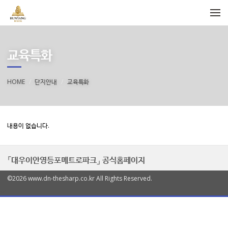
메뉴 건너뛰기
교육특화
HOME
단지안내
교육특화
내용이 없습니다.
「대우이안영등포메트로파크」 공식홈페이지
©2026 www.dn-thesharp.co.kr All Rights Reserved.
열
기