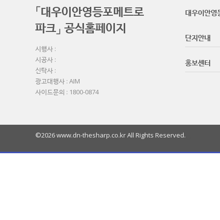
「대우이안영등포메트로
대우이안영
파크」 공식홈페이지
단지안내
시행사 :
시공사 :
홍보센터
신탁사 :
광고대행사 : AIM
사이드문의 : 1800-0874
©2026 www.dn-thesharp.co.kr All Rights Reserved.
열
기