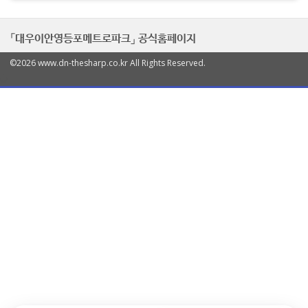
「대우이안영등포메트로파크」 공식홈페이지
©2026 www.dn-thesharp.co.kr All Rights Reserved.
열
기