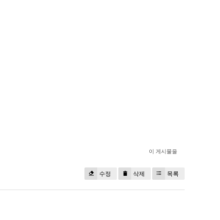
이 게시물을
수정
삭제
목록