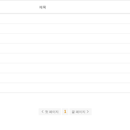
제목
1
첫 페이지
끝 페이지