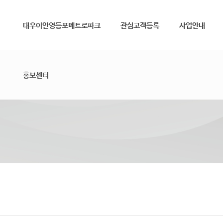
메뉴 건너뛰기
대우이안영등포메트로파크
관심고객등록
사업안내
홍보센터